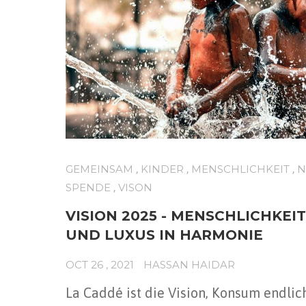
,
,
,
GEMEINSAM
KINDER
MENSCHLICHKEIT
N
,
SPENDE
VISON
VISION 2025 - MENSCHLICHKEI
UND LUXUS IN HARMONIE
OCT 26 , 2021
HASSAN HAIDAR
La Caddé ist die Vision, Konsum endlic